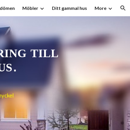
mdömen
Möbler
Ditt gammal hus
More
ion
RING
TILL
US
.
nyckel