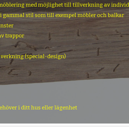
möblering med möjlighet till tillverkning av indivi
 i gammal stil som till exempel möbler och balkar
önster
av trappor
lverkning (special-design)
ehöver i ditt hus eller lägenhet