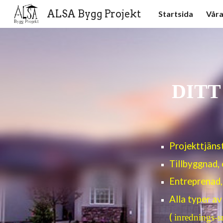
ALSA Bygg Projekt
Startsida
Våra
Sk
DITT
Projekttjäns
Tillbyggnad, 
Entreprenad,
Alla typer a
(
inrednings-sn