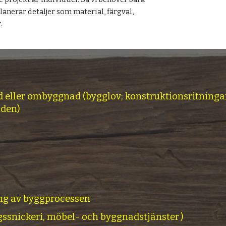
planerar detaljer som material, färgval,
.
d eller ombyggnad (bygglov; konstruktionsritninga
nden)
ing av byggprocessen
ngssnickeri, möbel- och byggnadstjänster
)