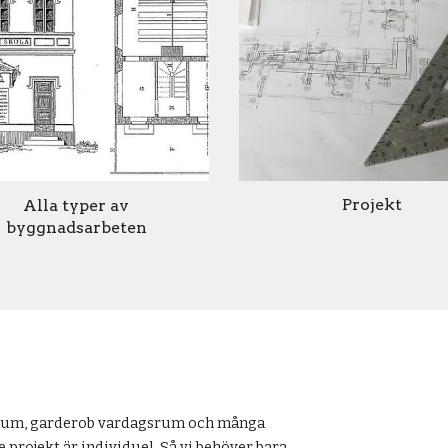
Projekt
Alla typer av
byggnadsarbeten
sovrum, garderob vardagsrum och många
 projekt är individuel. Så vi behöver bara