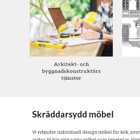
Arkitekt- och
byggnadskonstruktörs
tjänster
Skräddarsydd möbel
Vi erbjuder individuell design möbel för kök, 
andra. Vi har inte sama möbel som repeteras. Varje