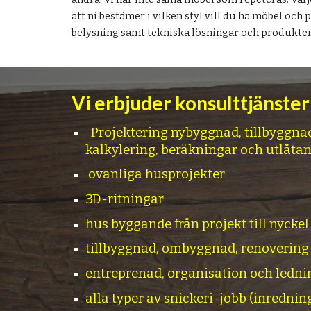
att ni bestämer i vilken styl vill du ha möbel och 
belysning samt tekniska lösningar och produkter
Vi erbjuder konsulttjänster
Projektering nybyggnad, tillbyggna
kalkylering, beräkningar och utlåta
ovanliga husprojekter
3D-ritningar
hus byggande från projekt till nyckel
tillbyggnad, ombyggnad, renovering
entreprenad, organisation och ledn
alla typer av snickeri-jobb (inredni