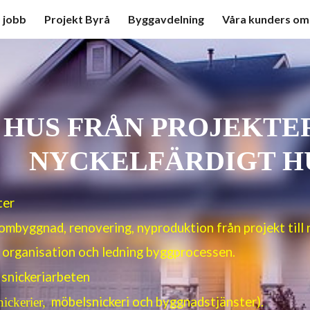
 jobb
Projekt Byrå
Byggavdelning
Våra kunders o
ip to main content
Skip to navigat
 HUS FRÅN PROJEKTE
NYCKELFÄRDIGT H
ter
ombyggnad, renovering, nyproduktion från projekt till 
 organisation och ledning byggprocessen.
v snickeriarbeten
möbelsnickeri och byggnadstjänster).
ickerier,