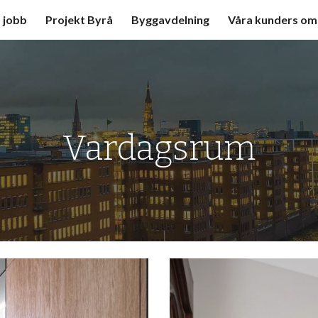
 jobb
Projekt Byrå
Byggavdelning
Våra kunders o
ip to main content
Skip to navigat
Vardagsrum