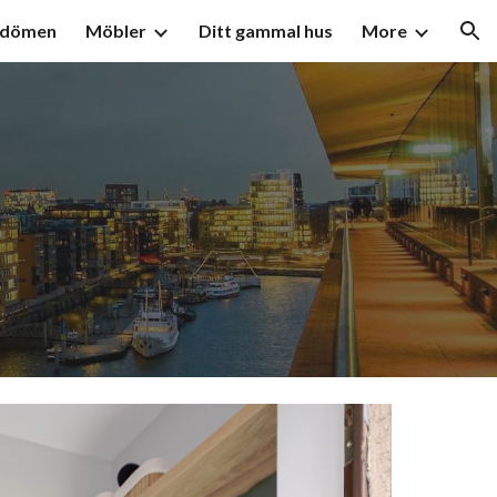
mdömen
Möbler
Ditt gammal hus
More
ion